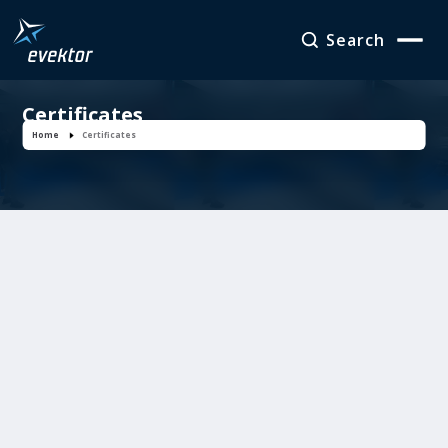
Search
Certificates
Home
Certificates
Type acceptance of M/s aircraft model SportStar
RTC