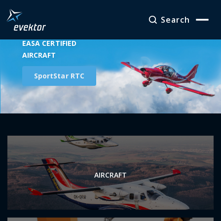
Search
EASA CERTIFIED
POPULAR FLIGHT SCHOOL & TOURING AIRCRAFT
AIRCRAFT
Harmony LSA
SportStar RTC
Slide 2 of 2.
AIRCRAFT