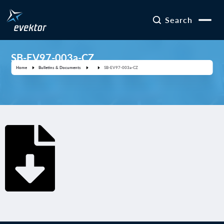
Search
SB-EV97-003a-CZ
Home
Bulletins & Documents
SB-EV97-003a-CZ