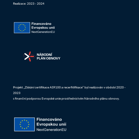
Realizace: 2023 - 2024
Projekt „Získání certifikace AS9100 a recerfitifikace“ byl realizován v období 2020 -
2023
s finanční podporou Evropské unie prostřednictvím Národního plánu obnovy.