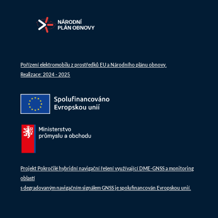
Pořízení elektromobilu z prostředků EU a Národního plánu obnovy.
Realizace: 2024 - 2025
Projekt Pokročilé hybridní navigační řešení využívající DME-GNSS a monitoring
oblastí
s degradovaným navigačním signálem GNSS je spolufinancován Evropskou unií.