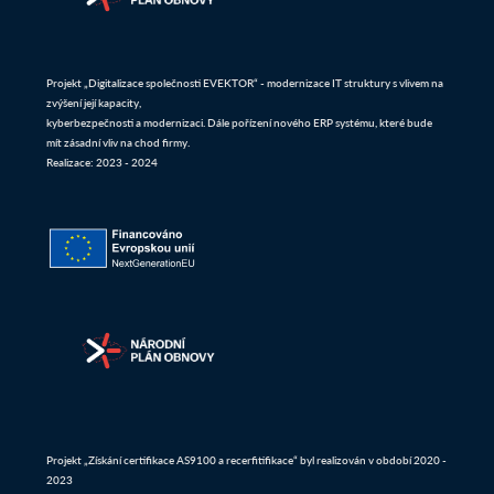
Projekt „Digitalizace společnosti EVEKTOR“ - modernizace IT struktury s vlivem na
zvýšení její kapacity,
kyberbezpečnosti a modernizaci. Dále pořízení nového ERP systému, které bude
mít zásadní vliv na chod firmy.
Realizace: 2023 - 2024
Projekt „Získání certifikace AS9100 a recerfitifikace“ byl realizován v období 2020 -
2023