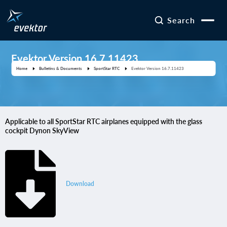
Search
Evektor Version 16.7.11423
Home
Bulletins & Documents
SportStar RTC
Evektor Version 16.7.11423
Applicable to all SportStar RTC airplanes equipped with the glass
cockpit Dynon SkyView
Download