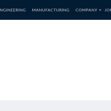
NGINEERING
MANUFACTURING
COMPANY
JO
SA/ELSA-012