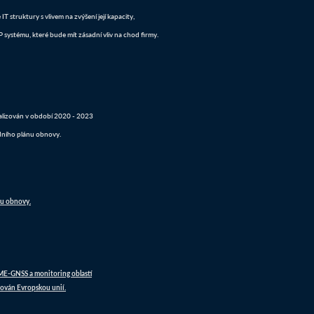
 struktury s vlivem na zvýšení její kapacity,
systému, které bude mít zásadní vliv na chod firmy.
realizován v období 2020 - 2023
dního plánu obnovy.
nu obnovy.
DME-GNSS a monitoring oblastí
ován Evropskou unií.