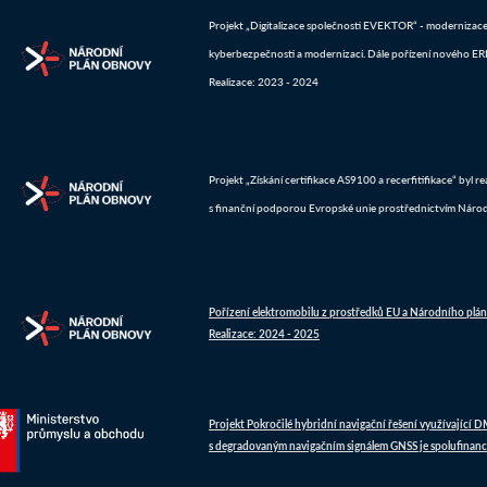
Projekt „Digitalizace společnosti EVEKTOR“ - modernizace IT
kyberbezpečnosti a modernizaci. Dále pořízení nového ERP 
Realizace: 2023 - 2024
Projekt „Získání certifikace AS9100 a recerfitifikace“ byl 
s finanční podporou Evropské unie prostřednictvím Náro
Pořízení elektromobilu z prostředků EU a Národního plá
Realizace: 2024 - 2025
Projekt Pokročilé hybridní navigační řešení využívající 
s degradovaným navigačním signálem GNSS je spolufinanc