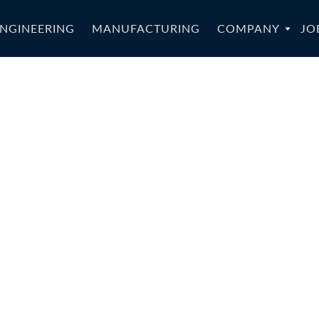
NGINEERING
MANUFACTURING
COMPANY
JO
2b_L60S-027b