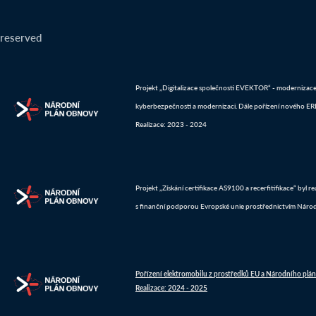
 reserved
Projekt „Digitalizace společnosti EVEKTOR“ - modernizace IT
kyberbezpečnosti a modernizaci. Dále pořízení nového ERP 
Realizace: 2023 - 2024
Projekt „Získání certifikace AS9100 a recerfitifikace“ byl 
s finanční podporou Evropské unie prostřednictvím Náro
Pořízení elektromobilu z prostředků EU a Národního plá
Realizace: 2024 - 2025