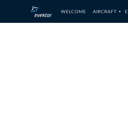
WELCOME
AIRCRAFT
E
IB-L60-01
017b-EN