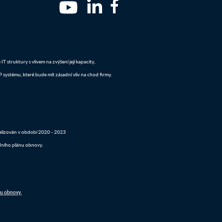
 struktury s vlivem na zvýšení její kapacity,
systému, které bude mít zásadní vliv na chod firmy.
realizován v období 2020 - 2023
dního plánu obnovy.
nu obnovy.