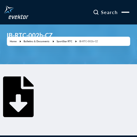
Search
IB-RTC-002b-CZ
Home
Bulletins & Documents
SportStar RTC
IB-RTC-002b-CZ