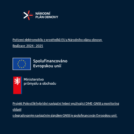
Pořízení elektromobilu z prostředků EU a Národního plánu obnovy.
Realizace: 2024 - 2025
Projekt Pokročilé hybridní navigační řešení využívající DME-GNSS a monitoring
oblastí
s degradovaným navigačním signálem GNSS je spolufinancován Evropskou unií.