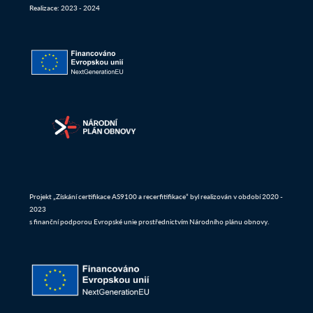
Realizace: 2023 - 2024
Projekt „Získání certifikace AS9100 a recerfitifikace“ byl realizován v období 2020 -
2023
s finanční podporou Evropské unie prostřednictvím Národního plánu obnovy.