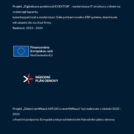
Projekt „Digitalizace společnosti EVEKTOR“ - modernizace IT struktury s vlivem na
zvýšení její kapacity,
kyberbezpečnosti a modernizaci. Dále pořízení nového ERP systému, které bude
mít zásadní vliv na chod firmy.
Realizace: 2023 - 2024
Projekt „Získání certifikace AS9100 a recerfitifikace“ byl realizován v období 2020 -
2023
s finanční podporou Evropské unie prostřednictvím Národního plánu obnovy.