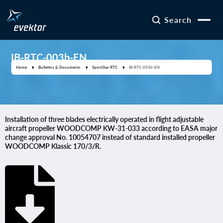
Search
IB-RTC-003b-EN
Home
Bulletins & Documents
SportStar RTC
IB-RTC-003b-EN
Installation of three blades electrically operated in flight adjustable
aircraft propeller WOODCOMP KW-31-033 according to EASA major
change approval No. 10054707 instead of standard installed propeller
WOODCOMP Klassic 170/3/R.