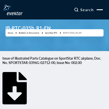
Search
IB-RTC-035b_R1-EN
Home
Bulletins & Documents
SportStar RTC
IB-RTC-035b_R1-EN
Issue of Illustrated Parts Catalogue on SportStar RTC airplane, Doc.
No. SPORTSTAR-0396G-02712-00, Issue No: 002.00