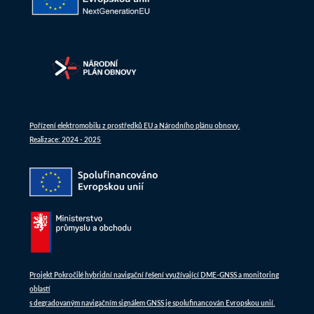
Pořízení elektromobilu z prostředků EU a Národního plánu obnovy.
Realizace: 2024 - 2025
Projekt Pokročilé hybridní navigační řešení využívající DME-GNSS a monitoring
oblastí
s degradovaným navigačním signálem GNSS je spolufinancován Evropskou unií.