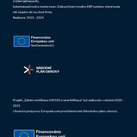
zvýšení její kapacity,
kyberbezpečnosti a modernizaci. Dále pořízení nového ERP systému, které bude
mít zásadní vliv na chod firmy.
Realizace: 2023 - 2024
Projekt „Získání certifikace AS9100 a recerfitifikace“ byl realizován v období 2020 -
2023
s finanční podporou Evropské unie prostřednictvím Národního plánu obnovy.