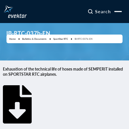
Search
IB-RTC-037b-EN
Home
Bulletins & Documents
SportStar RTC
IB-RTC-037b-EN
Exhaustion of the technical life of hoses made of SEMPERIT installed
on SPORTSTAR RTC airplanes.