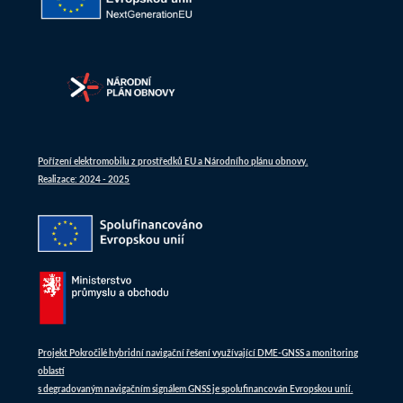
Pořízení elektromobilu z prostředků EU a Národního plánu obnovy.
Realizace: 2024 - 2025
Projekt Pokročilé hybridní navigační řešení využívající DME-GNSS a monitoring
oblastí
s degradovaným navigačním signálem GNSS je spolufinancován Evropskou unií.