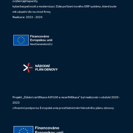
zvýšení její kapacity,
kyberbezpečnosti a modernizaci. Dále pořízení nového ERP systému, které bude
mít zásadní vliv na chod firmy.
Realizace: 2023 - 2024
Projekt „Získání certifikace AS9100 a recerfitifikace“ byl realizován v období 2020 -
2023
s finanční podporou Evropské unie prostřednictvím Národního plánu obnovy.