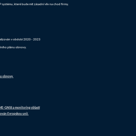
systému, které bude mít zásadní vliv na chod firmy.
realizován v období 2020 - 2023
dního plánu obnovy.
nu obnovy.
DME-GNSS a monitoring oblastí
ován Evropskou unií.