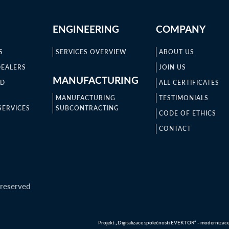
ENGINEERING
COMPANY
S
SERVICES OVERVIEW
ABOUT US
DEALERS
JOIN US
MANUFACTURING
ND
ALL CERTIFICATES
MANUFACTURING
TESTIMONIALS
SERVICES
SUBCONTRACTING
CODE OF ETHICS
CONTACT
 reserved
Projekt „Digitalizace společnosti EVEKTOR“ - modernizace IT