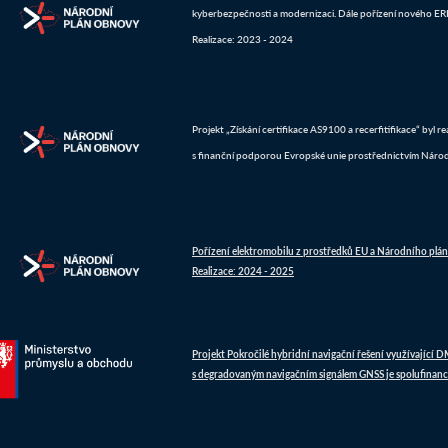
kyberbezpečnosti a modernizaci. Dále pořízení nového ERP 
Realizace: 2023 - 2024
Projekt „Získání certifikace AS9100 a recerfitifikace“ byl 
s finanční podporou Evropské unie prostřednictvím Náro
Pořízení elektromobilu z prostředků EU a Národního plá
Realizace: 2024 - 2025
Projekt Pokročilé hybridní navigační řešení využívající 
s degradovaným navigačním signálem GNSS je spolufinanc