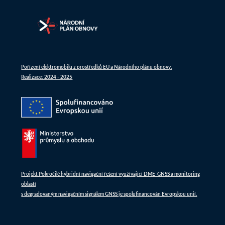
Pořízení elektromobilu z prostředků EU a Národního plánu obnovy.
Realizace: 2024 - 2025
Projekt Pokročilé hybridní navigační řešení využívající DME-GNSS a monitoring
oblastí
s degradovaným navigačním signálem GNSS je spolufinancován Evropskou unií.