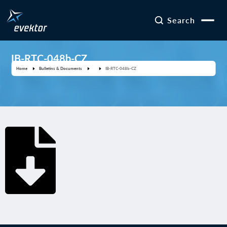
Search
IB-RTC-048b-CZ
Home
Bulletins & Documents
IB-RTC-048b-CZ