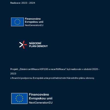
Realizace: 2023 - 2024
Projekt „Získání certifikace AS9100 a recerfitifikace“ byl realizován v období 2020 -
2023
s finanční podporou Evropské unie prostřednictvím Národního plánu obnovy.