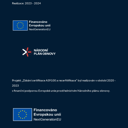
Realizace: 2023 - 2024
Projekt „Získání certifikace AS9100 a recerfitifikace“ byl realizován v období 2020 -
2023
s finanční podporou Evropské unie prostřednictvím Národního plánu obnovy.