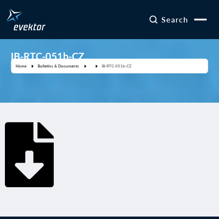
Search
IB-RTC-051b-CZ
Home
Bulletins & Documents
IB-RTC-051b-CZ