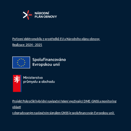
Pořízení elektromobilu z prostředků EU a Národního plánu obnovy.
Realizace: 2024 - 2025
Projekt Pokročilé hybridní navigační řešení využívající DME-GNSS a monitoring
oblastí
s degradovaným navigačním signálem GNSS je spolufinancován Evropskou unií.