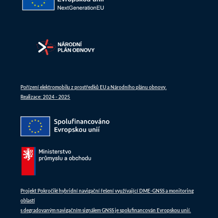
Pořízení elektromobilu z prostředků EU a Národního plánu obnovy.
Realizace: 2024 - 2025
Projekt Pokročilé hybridní navigační řešení využívající DME-GNSS a monitoring
oblastí
s degradovaným navigačním signálem GNSS je spolufinancován Evropskou unií.