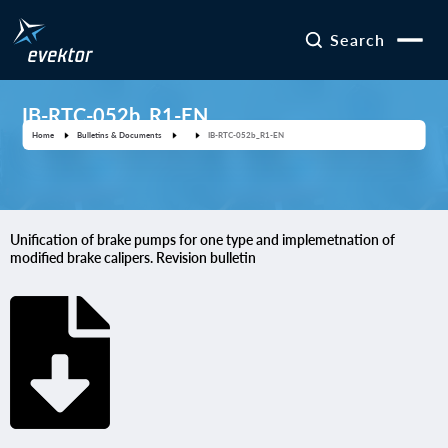
Search
IB-RTC-052b_R1-EN
Home
Bulletins & Documents
IB-RTC-052b_R1-EN
Unification of brake pumps for one type and implemetnation of
modified brake calipers. Revision bulletin