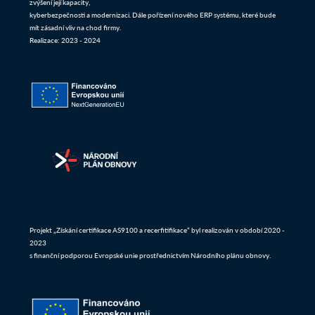
zvýšení její kapacity,
kyberbezpečnosti a modernizaci. Dále pořízení nového ERP systému, které bude
mít zásadní vliv na chod firmy.
Realizace: 2023 - 2024
Projekt „Získání certifikace AS9100 a recerfitifikace“ byl realizován v období 2020 -
2023
s finanční podporou Evropské unie prostřednictvím Národního plánu obnovy.