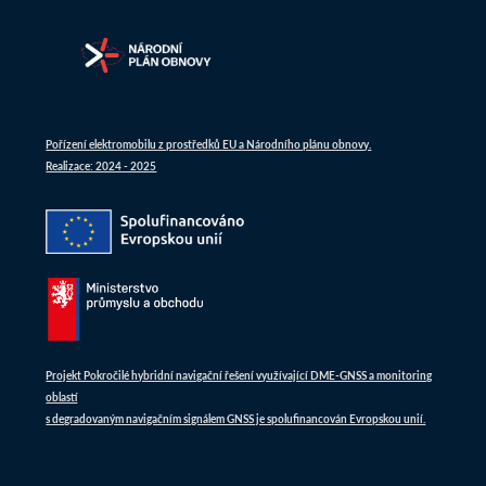
Pořízení elektromobilu z prostředků EU a Národního plánu obnovy.
Realizace: 2024 - 2025
Projekt Pokročilé hybridní navigační řešení využívající DME-GNSS a monitoring
oblastí
s degradovaným navigačním signálem GNSS je spolufinancován Evropskou unií.