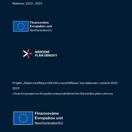
Realizace: 2023 - 2024
Projekt „Získání certifikace AS9100 a recerfitifikace“ byl realizován v období 2020 -
2023
s finanční podporou Evropské unie prostřednictvím Národního plánu obnovy.