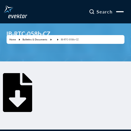
Search
IB-RTC-058b-CZ
Home
Bulletins & Documents
IB-RTC-058b-CZ