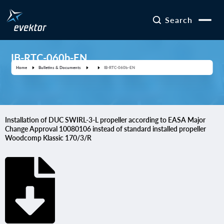
Search
IB-RTC-060b-EN
Home
Bulletins & Documents
IB-RTC-060b-EN
Installation of DUC SWIRL-3-L propeller according to EASA Major
Change Approval 10080106 instead of standard installed propeller
Woodcomp Klassic 170/3/R