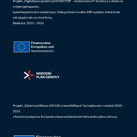
Projekt „Digitalizace společnosti EVEKTOR“ - modernizace IT struktury s vlivem na
zvýšení její kapacity,
kyberbezpečnosti a modernizaci. Dále pořízení nového ERP systému, které bude
mít zásadní vliv na chod firmy.
Realizace: 2023 - 2024
Projekt „Získání certifikace AS9100 a recerfitifikace“ byl realizován v období 2020 -
2023
s finanční podporou Evropské unie prostřednictvím Národního plánu obnovy.