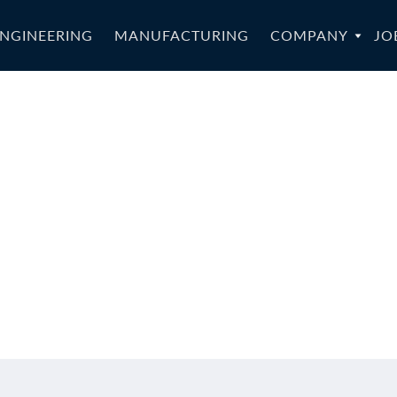
NGINEERING
MANUFACTURING
COMPANY
JO
75b_R2-EN