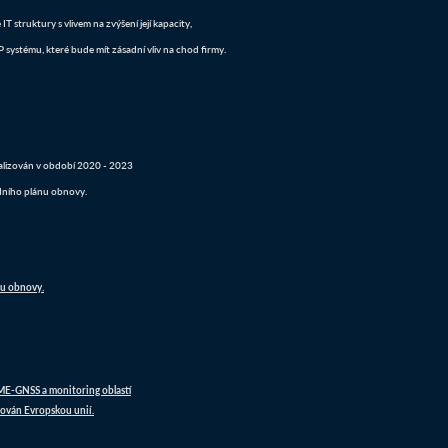
 struktury s vlivem na zvýšení její kapacity,
systému, které bude mít zásadní vliv na chod firmy.
realizován v období 2020 - 2023
dního plánu obnovy.
nu obnovy.
DME-GNSS a monitoring oblastí
ován Evropskou unií.