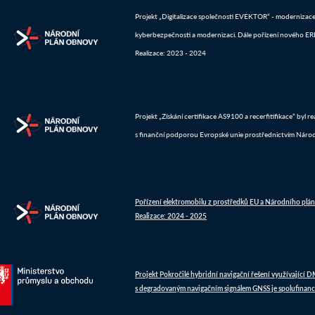
Projekt „Digitalizace společnosti EVEKTOR“ - modernizace IT
kyberbezpečnosti a modernizaci. Dále pořízení nového ERP 
Realizace: 2023 - 2024
Projekt „Získání certifikace AS9100 a recerfitifikace“ byl 
s finanční podporou Evropské unie prostřednictvím Náro
Pořízení elektromobilu z prostředků EU a Národního plá
Realizace: 2024 - 2025
Projekt Pokročilé hybridní navigační řešení využívající 
s degradovaným navigačním signálem GNSS je spolufinanc