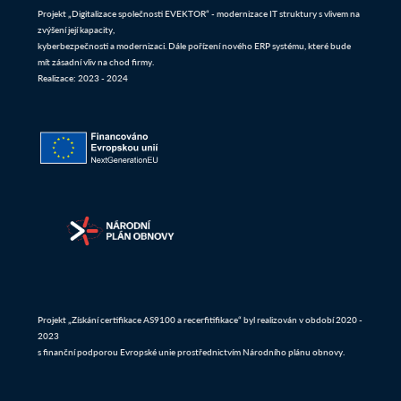
Projekt „Digitalizace společnosti EVEKTOR“ - modernizace IT struktury s vlivem na
zvýšení její kapacity,
kyberbezpečnosti a modernizaci. Dále pořízení nového ERP systému, které bude
mít zásadní vliv na chod firmy.
Realizace: 2023 - 2024
Projekt „Získání certifikace AS9100 a recerfitifikace“ byl realizován v období 2020 -
2023
s finanční podporou Evropské unie prostřednictvím Národního plánu obnovy.