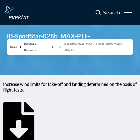
Search
IB-SportStar-028b_MAX-PTF-
006b_HarmonyELSA-006b-EN
Bulletins &
IB-SportStar-028b_MAX-PTF-006b_HarmonyELSA-
Home
Documents
006b-EN
Increase wind limits for take-off and landing determined on the basis of
flight tests.