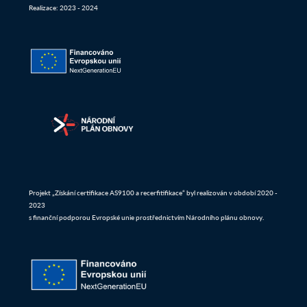
Realizace: 2023 - 2024
Projekt „Získání certifikace AS9100 a recerfitifikace“ byl realizován v období 2020 -
2023
s finanční podporou Evropské unie prostřednictvím Národního plánu obnovy.