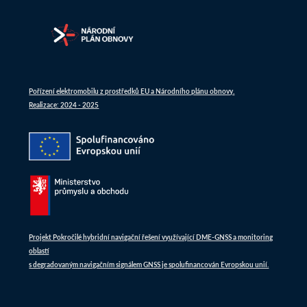
Pořízení elektromobilu z prostředků EU a Národního plánu obnovy.
Realizace: 2024 - 2025
Projekt Pokročilé hybridní navigační řešení využívající DME-GNSS a monitoring
oblastí
s degradovaným navigačním signálem GNSS je spolufinancován Evropskou unií.