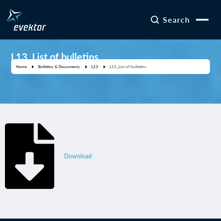
Search
L13_List of bulletins
Home
Bulletins & Documents
L13
L13_List of bulletins
Download