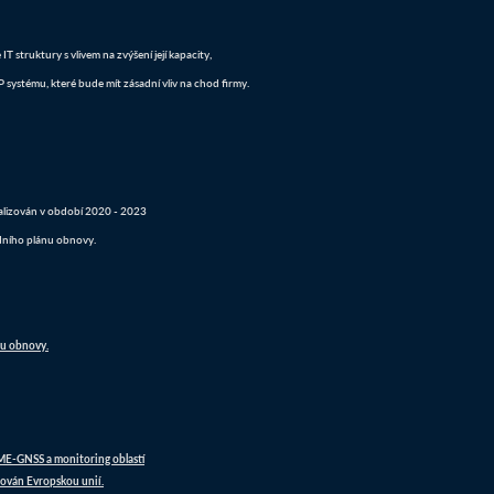
 struktury s vlivem na zvýšení její kapacity,
systému, které bude mít zásadní vliv na chod firmy.
realizován v období 2020 - 2023
dního plánu obnovy.
nu obnovy.
DME-GNSS a monitoring oblastí
ován Evropskou unií.