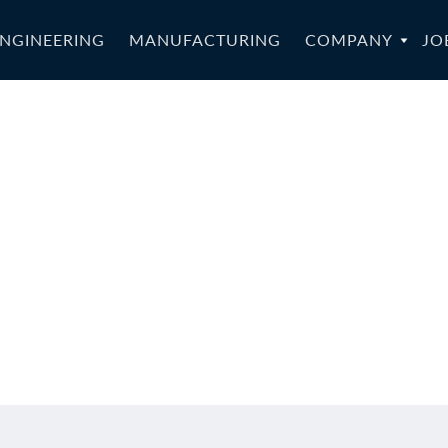
NGINEERING
MANUFACTURING
COMPANY
JO
042a_SR-EN