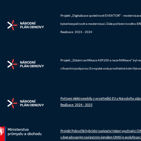
Projekt „Digitalizace společnosti EVEKTOR“ - modernizace IT
kyberbezpečnosti a modernizaci. Dále pořízení nového ERP 
Realizace: 2023 - 2024
Projekt „Získání certifikace AS9100 a recerfitifikace“ byl 
s finanční podporou Evropské unie prostřednictvím Náro
Pořízení elektromobilu z prostředků EU a Národního plá
Realizace: 2024 - 2025
Projekt Pokročilé hybridní navigační řešení využívající 
s degradovaným navigačním signálem GNSS je spolufinanc