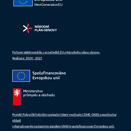
Pořízení elektromobilu z prostředků EU a Národního plánu obnovy.
Realizace: 2024 - 2025
Projekt Pokročilé hybridní navigační řešení využívající DME-GNSS a monitoring
oblastí
s degradovaným navigačním signálem GNSS je spolufinancován Evropskou unií.