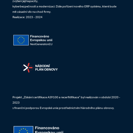
zvýšení její kapacity,
kyberbezpečnosti a modernizaci. Dále pořízení nového ERP systému, které bude
mít zásadní vliv na chod firmy.
Realizace: 2023 - 2024
Projekt „Získání certifikace AS9100 a recerfitifikace“ byl realizován v období 2020 -
2023
s finanční podporou Evropské unie prostřednictvím Národního plánu obnovy.