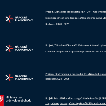
Projekt „Digitalizace společnosti EVEKTOR“ - modernizace IT
kyberbezpečnosti a modernizaci. Dále pořízení nového ERP 
Realizace: 2023 - 2024
Projekt „Získání certifikace AS9100 a recerfitifikace“ byl 
s finanční podporou Evropské unie prostřednictvím Náro
Pořízení elektromobilu z prostředků EU a Národního plá
Realizace: 2024 - 2025
Projekt Pokročilé hybridní navigační řešení využívající 
s degradovaným navigačním signálem GNSS je spolufinanc