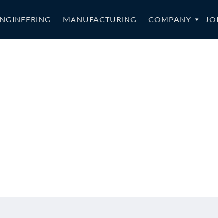
NGINEERING
MANUFACTURING
COMPANY
JO
nyLSA-019a_s