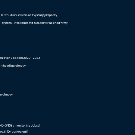
 struktury s vlivem na zvýšení její kapacity,
systému, které bude mít zásadní vliv na chod firmy.
realizován v období 2020 - 2023
dního plánu obnovy.
nu obnovy.
DME-GNSS a monitoring oblastí
ován Evropskou unií.