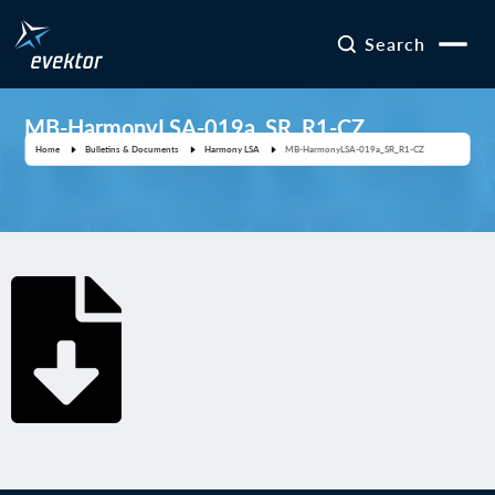
Search
MB-HarmonyLSA-019a_SR_R1-CZ
Home
Bulletins & Documents
Harmony LSA
MB-HarmonyLSA-019a_SR_R1-CZ