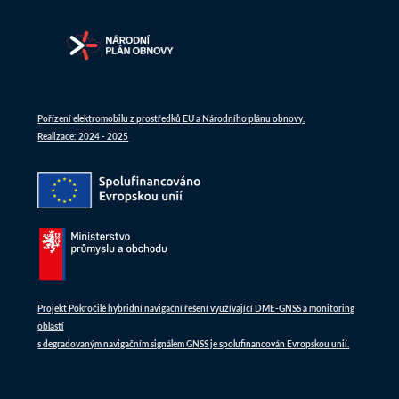
Pořízení elektromobilu z prostředků EU a Národního plánu obnovy.
Realizace: 2024 - 2025
Projekt Pokročilé hybridní navigační řešení využívající DME-GNSS a monitoring
oblastí
s degradovaným navigačním signálem GNSS je spolufinancován Evropskou unií.