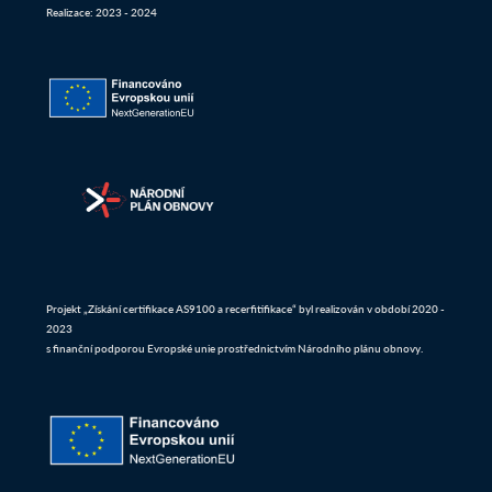
Realizace: 2023 - 2024
Projekt „Získání certifikace AS9100 a recerfitifikace“ byl realizován v období 2020 -
2023
s finanční podporou Evropské unie prostřednictvím Národního plánu obnovy.