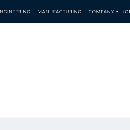
NGINEERING
MANUFACTURING
COMPANY
JO
05a-CZ