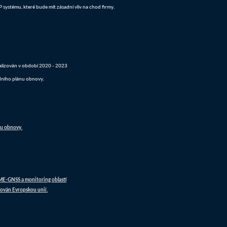
systému, které bude mít zásadní vliv na chod firmy.
realizován v období 2020 - 2023
dního plánu obnovy.
nu obnovy.
DME-GNSS a monitoring oblastí
ován Evropskou unií.