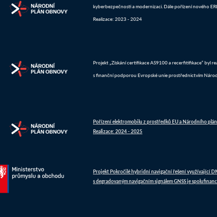
kyberbezpečnosti a modernizaci. Dále pořízení nového ERP 
Realizace: 2023 - 2024
Projekt „Získání certifikace AS9100 a recerfitifikace“ byl 
s finanční podporou Evropské unie prostřednictvím Náro
Pořízení elektromobilu z prostředků EU a Národního plá
Realizace: 2024 - 2025
Projekt Pokročilé hybridní navigační řešení využívající 
s degradovaným navigačním signálem GNSS je spolufinanc