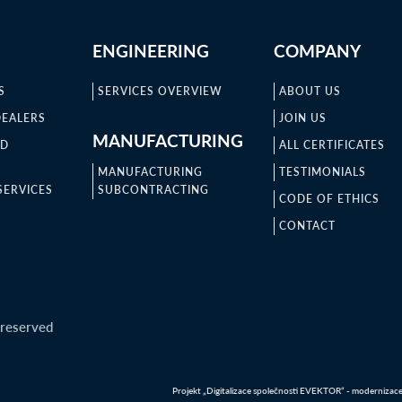
ENGINEERING
COMPANY
S
SERVICES OVERVIEW
ABOUT US
DEALERS
JOIN US
MANUFACTURING
ND
ALL CERTIFICATES
MANUFACTURING
TESTIMONIALS
SERVICES
SUBCONTRACTING
CODE OF ETHICS
CONTACT
 reserved
Projekt „Digitalizace společnosti EVEKTOR“ - modernizace IT