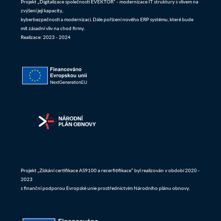
Projekt „Digitalizace společnosti EVEKTOR“ - modernizace IT struktury s vlivem na
zvýšení její kapacity,
kyberbezpečnosti a modernizaci. Dále pořízení nového ERP systému, které bude
mít zásadní vliv na chod firmy.
Realizace: 2023 - 2024
Projekt „Získání certifikace AS9100 a recerfitifikace“ byl realizován v období 2020 -
2023
s finanční podporou Evropské unie prostřednictvím Národního plánu obnovy.