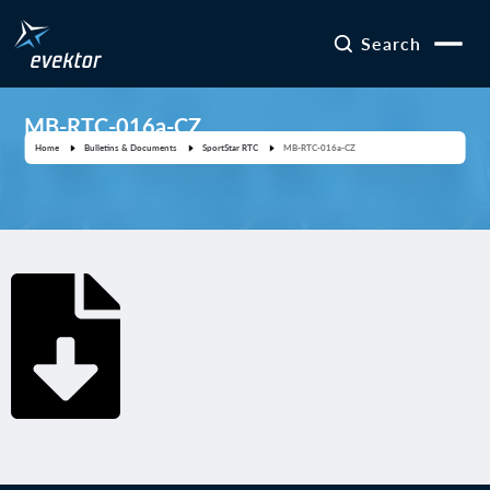
Search
MB-RTC-016a-CZ
Home
Bulletins & Documents
SportStar RTC
MB-RTC-016a-CZ