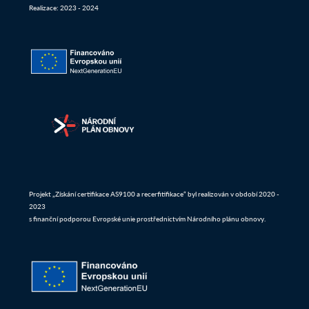
Realizace: 2023 - 2024
Projekt „Získání certifikace AS9100 a recerfitifikace“ byl realizován v období 2020 -
2023
s finanční podporou Evropské unie prostřednictvím Národního plánu obnovy.