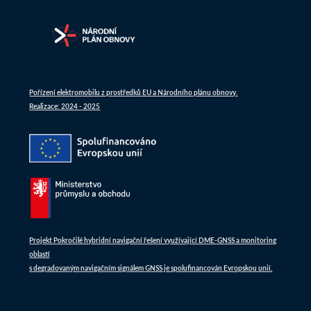
Pořízení elektromobilu z prostředků EU a Národního plánu obnovy.
Realizace: 2024 - 2025
Projekt Pokročilé hybridní navigační řešení využívající DME-GNSS a monitoring
oblastí
s degradovaným navigačním signálem GNSS je spolufinancován Evropskou unií.