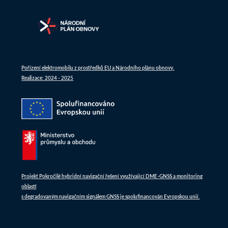
Pořízení elektromobilu z prostředků EU a Národního plánu obnovy.
Realizace: 2024 - 2025
Projekt Pokročilé hybridní navigační řešení využívající DME-GNSS a monitoring
oblastí
s degradovaným navigačním signálem GNSS je spolufinancován Evropskou unií.