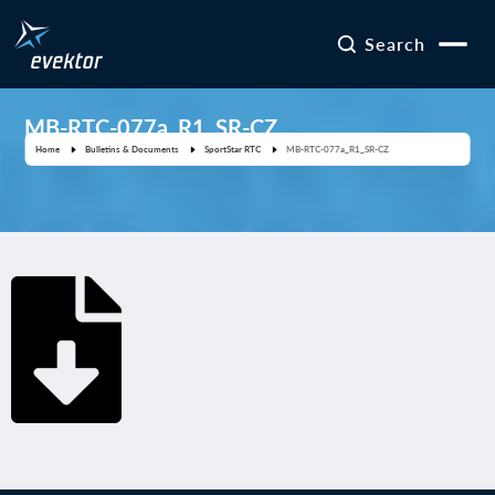
Search
MB-RTC-077a_R1_SR-CZ
Home
Bulletins & Documents
SportStar RTC
MB-RTC-077a_R1_SR-CZ