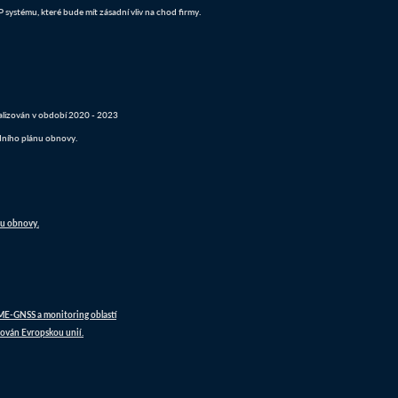
systému, které bude mít zásadní vliv na chod firmy.
realizován v období 2020 - 2023
dního plánu obnovy.
nu obnovy.
DME-GNSS a monitoring oblastí
ován Evropskou unií.