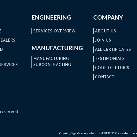
ENGINEERING
COMPANY
S
SERVICES OVERVIEW
ABOUT US
DEALERS
JOIN US
MANUFACTURING
ND
ALL CERTIFICATES
MANUFACTURING
TESTIMONIALS
SERVICES
SUBCONTRACTING
CODE OF ETHICS
CONTACT
 reserved
Projekt „Digitalizace společnosti EVEKTOR“ - modernizace IT