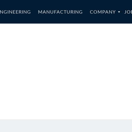
NGINEERING
MANUFACTURING
COMPANY
JO
STAR-043a_S