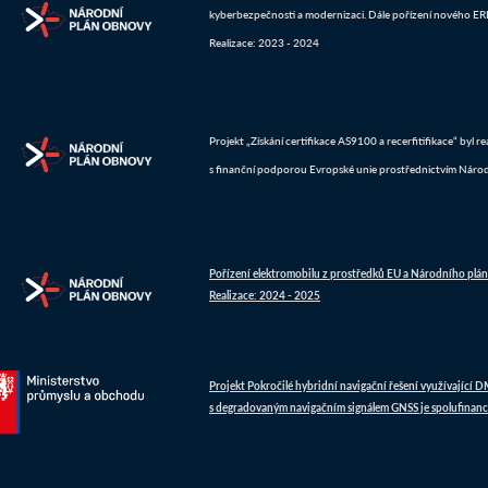
kyberbezpečnosti a modernizaci. Dále pořízení nového ERP 
Realizace: 2023 - 2024
Projekt „Získání certifikace AS9100 a recerfitifikace“ byl 
s finanční podporou Evropské unie prostřednictvím Náro
Pořízení elektromobilu z prostředků EU a Národního plá
Realizace: 2024 - 2025
Projekt Pokročilé hybridní navigační řešení využívající 
s degradovaným navigačním signálem GNSS je spolufinanc