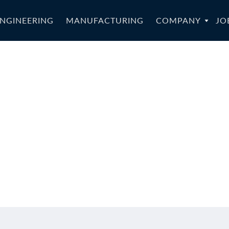
NGINEERING
MANUFACTURING
COMPANY
JO
STAR-043a_S