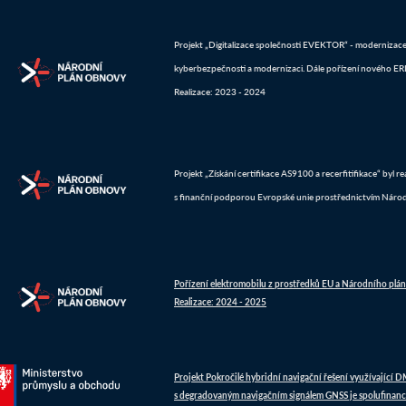
Projekt „Digitalizace společnosti EVEKTOR“ - modernizace IT
kyberbezpečnosti a modernizaci. Dále pořízení nového ERP 
Realizace: 2023 - 2024
Projekt „Získání certifikace AS9100 a recerfitifikace“ byl 
s finanční podporou Evropské unie prostřednictvím Náro
Pořízení elektromobilu z prostředků EU a Národního plá
Realizace: 2024 - 2025
Projekt Pokročilé hybridní navigační řešení využívající 
s degradovaným navigačním signálem GNSS je spolufinanc