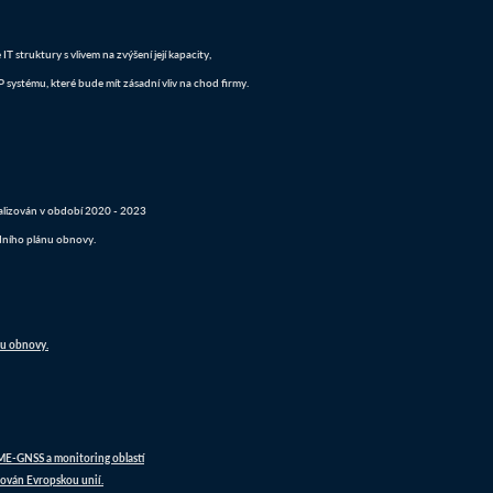
 struktury s vlivem na zvýšení její kapacity,
systému, které bude mít zásadní vliv na chod firmy.
realizován v období 2020 - 2023
dního plánu obnovy.
nu obnovy.
DME-GNSS a monitoring oblastí
ován Evropskou unií.