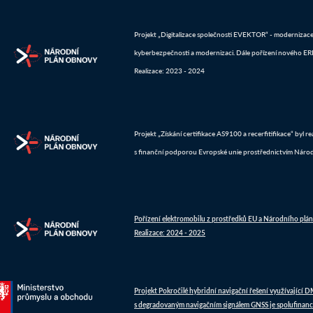
Projekt „Digitalizace společnosti EVEKTOR“ - modernizace IT
kyberbezpečnosti a modernizaci. Dále pořízení nového ERP 
Realizace: 2023 - 2024
Projekt „Získání certifikace AS9100 a recerfitifikace“ byl 
s finanční podporou Evropské unie prostřednictvím Náro
Pořízení elektromobilu z prostředků EU a Národního plá
Realizace: 2024 - 2025
Projekt Pokročilé hybridní navigační řešení využívající 
s degradovaným navigačním signálem GNSS je spolufinanc