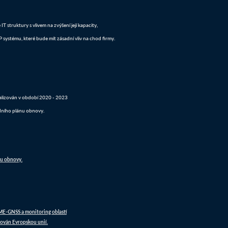
 struktury s vlivem na zvýšení její kapacity,
systému, které bude mít zásadní vliv na chod firmy.
realizován v období 2020 - 2023
dního plánu obnovy.
nu obnovy.
DME-GNSS a monitoring oblastí
ován Evropskou unií.