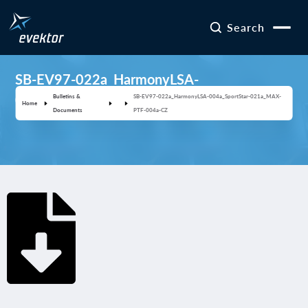
Search
SB-EV97-022a_HarmonyLSA-
004a_SportStar-021a_MAX-PTF-004a-CZ
Bulletins &
SB-EV97-022a_HarmonyLSA-004a_SportStar-021a_MAX-
Home
Documents
PTF-004a-CZ