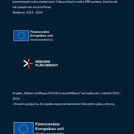
kyberbezpečnosti a modernizaci. Dále pořízení nového ERP systému, které bude
mít zásadní vliv na chod firmy.
Realizace: 2023 - 2024
Projekt „Získání certifikace AS9100 a recerfitifikace“ byl realizován v období 2020 -
2023
s finanční podporou Evropské unie prostřednictvím Národního plánu obnovy.