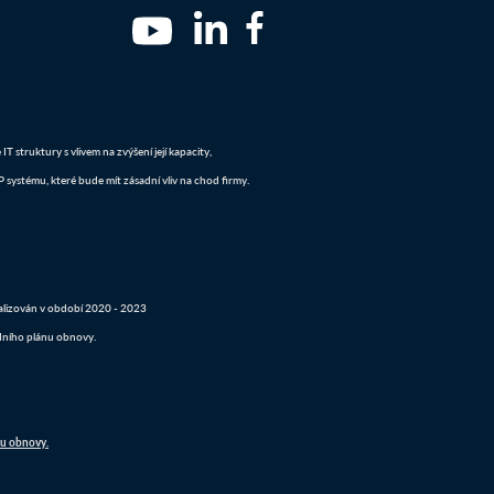
 struktury s vlivem na zvýšení její kapacity,
systému, které bude mít zásadní vliv na chod firmy.
realizován v období 2020 - 2023
dního plánu obnovy.
nu obnovy.