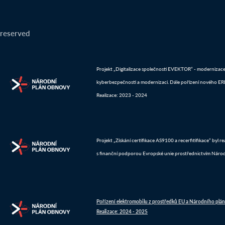
 reserved
Projekt „Digitalizace společnosti EVEKTOR“ - modernizace IT
kyberbezpečnosti a modernizaci. Dále pořízení nového ERP 
Realizace: 2023 - 2024
Projekt „Získání certifikace AS9100 a recerfitifikace“ byl 
s finanční podporou Evropské unie prostřednictvím Náro
Pořízení elektromobilu z prostředků EU a Národního plá
Realizace: 2024 - 2025