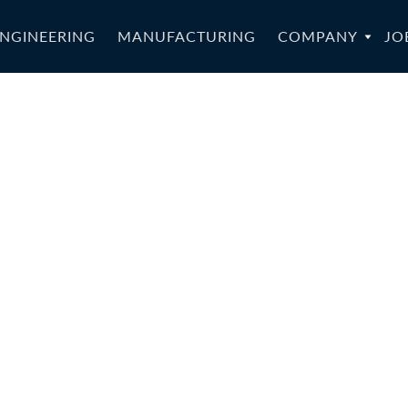
NGINEERING
MANUFACTURING
COMPANY
JO
28a_SportStar
-PTF-
monyELSA-008