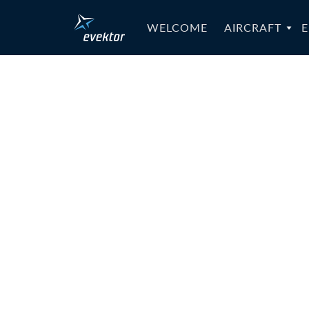
WELCOME
AIRCRAFT
E
SB-EV97-0
030a_MAX
008a_Har