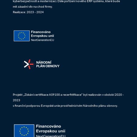
kyberbezpečnosti a modernizaci. Dále pořízení nového ERP systému, které bude
mít zásadní vliv na chod firmy.
Realizace: 2023 - 2024
Projekt „Získání certifikace AS9100 a recerfitifikace“ byl realizován v období 2020 -
2023
s finanční podporou Evropské unie prostřednictvím Národního plánu obnovy.