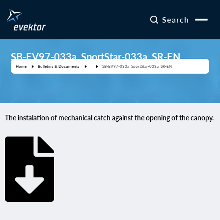
Search
SB-EV97-033a_SportStar-033a_SR-EN
Home
Bulletins & Documents
SB-EV97-033a_SportStar-033a_SR-EN
The instalation of mechanical catch against the opening of the canopy.