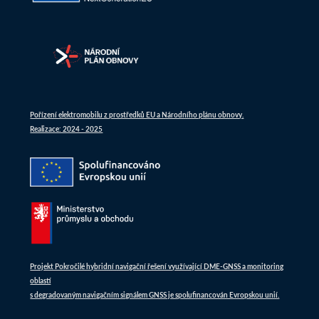
Pořízení elektromobilu z prostředků EU a Národního plánu obnovy.
Realizace: 2024 - 2025
Projekt Pokročilé hybridní navigační řešení využívající DME-GNSS a monitoring
oblastí
s degradovaným navigačním signálem GNSS je spolufinancován Evropskou unií.