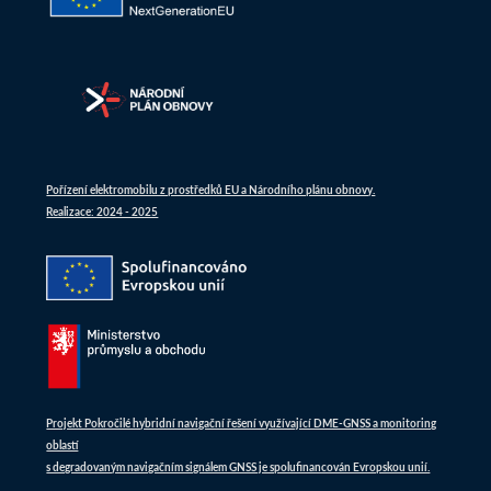
Pořízení elektromobilu z prostředků EU a Národního plánu obnovy.
Realizace: 2024 - 2025
Projekt Pokročilé hybridní navigační řešení využívající DME-GNSS a monitoring
oblastí
s degradovaným navigačním signálem GNSS je spolufinancován Evropskou unií.