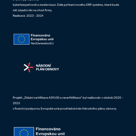
kyberbezpečnosti a modernizaci. Dále pořízení nového ERP systému, které bude
mít zásadní vliv na chod firmy.
Realizace: 2023 - 2024
Projekt „Získání certifikace AS9100 a recerfitifikace“ byl realizován v období 2020 -
2023
s finanční podporou Evropské unie prostřednictvím Národního plánu obnovy.