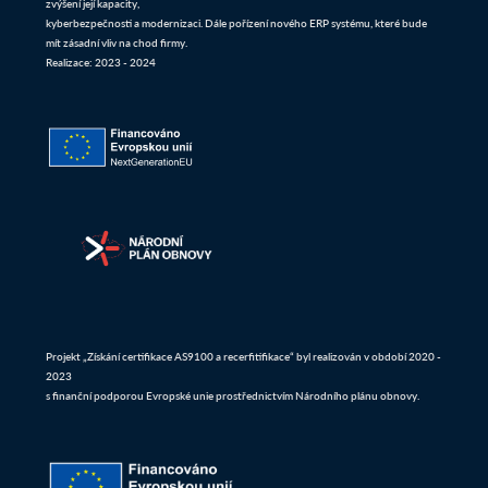
zvýšení její kapacity,
kyberbezpečnosti a modernizaci. Dále pořízení nového ERP systému, které bude
mít zásadní vliv na chod firmy.
Realizace: 2023 - 2024
Projekt „Získání certifikace AS9100 a recerfitifikace“ byl realizován v období 2020 -
2023
s finanční podporou Evropské unie prostřednictvím Národního plánu obnovy.