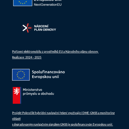
Pořízení elektromobilu z prostředků EU a Národního plánu obnovy.
Realizace: 2024 - 2025
Projekt Pokročilé hybridní navigační řešení využívající DME-GNSS a monitoring
oblastí
s degradovaným navigačním signálem GNSS je spolufinancován Evropskou unií.