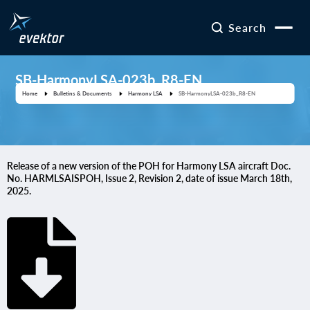
Search
SB-HarmonyLSA-023b_R8-EN
Home
Bulletins & Documents
Harmony LSA
SB-HarmonyLSA-023b_R8-EN
Release of a new version of the POH for Harmony LSA aircraft Doc.
No. HARMLSAISPOH, Issue 2, Revision 2, date of issue March 18th,
2025.