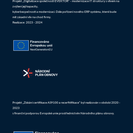
Projekt „Digitalizace společnosti EVEKTOR“ - modernizace IT struktury s vlivem na
zvýšení její kapacity,
kyberbezpečnosti a modernizaci. Dále pořízení nového ERP systému, které bude
mít zásadní vliv na chod firmy.
Realizace: 2023 - 2024
Projekt „Získání certifikace AS9100 a recerfitifikace“ byl realizován v období 2020 -
2023
s finanční podporou Evropské unie prostřednictvím Národního plánu obnovy.