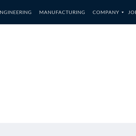
NGINEERING
MANUFACTURING
COMPANY
JO
nyLSA-033a-E