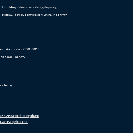
 struktury s vlivem na zvýšení její kapacity,
systému, které bude mít zásadní vliv na chod firmy.
realizován v období 2020 - 2023
dního plánu obnovy.
nu obnovy.
DME-GNSS a monitoring oblastí
ován Evropskou unií.