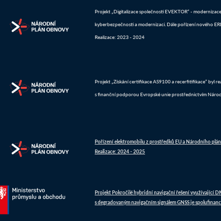
Projekt „Digitalizace společnosti EVEKTOR“ - modernizace IT
kyberbezpečnosti a modernizaci. Dále pořízení nového ERP 
Realizace: 2023 - 2024
Projekt „Získání certifikace AS9100 a recerfitifikace“ byl 
s finanční podporou Evropské unie prostřednictvím Náro
Pořízení elektromobilu z prostředků EU a Národního plá
Realizace: 2024 - 2025
Projekt Pokročilé hybridní navigační řešení využívající 
s degradovaným navigačním signálem GNSS je spolufinanc