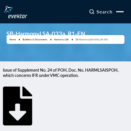
Search
SB-HarmonyLSA-033a_R1-EN
Home
Bulletins & Documents
Harmony LSA
SB-HarmonyLSA-033a_R1-EN
Issue of Supplement No. 24 of POH, Doc. No. HARMLSAISPOH,
which concerns IFR under VMC operation.