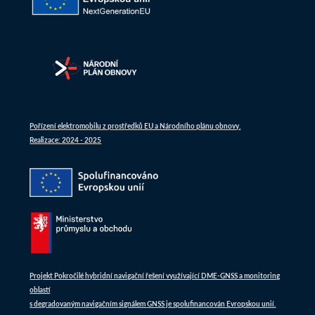
Pořízení elektromobilu z prostředků EU a Národního plánu obnovy.
Realizace: 2024 - 2025
Projekt Pokročilé hybridní navigační řešení využívající DME-GNSS a monitoring
oblastí
s degradovaným navigačním signálem GNSS je spolufinancován Evropskou unií.