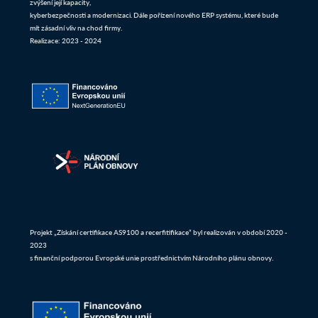
zvýšení její kapacity,
kyberbezpečnosti a modernizaci. Dále pořízení nového ERP systému, které bude
mít zásadní vliv na chod firmy.
Realizace: 2023 - 2024
Projekt „Získání certifikace AS9100 a recerfitifikace“ byl realizován v období 2020 -
2023
s finanční podporou Evropské unie prostřednictvím Národního plánu obnovy.