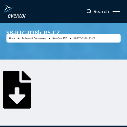
Search
SB-RTC-038b_R5-CZ
Home
Bulletins & Documents
SportStar RTC
SB-RTC-038b_R5-CZ