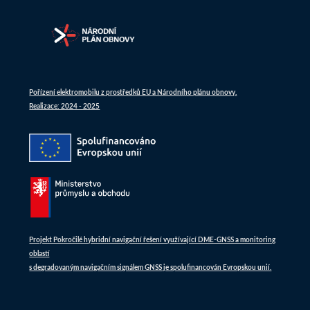
Pořízení elektromobilu z prostředků EU a Národního plánu obnovy.
Realizace: 2024 - 2025
Projekt Pokročilé hybridní navigační řešení využívající DME-GNSS a monitoring
oblastí
s degradovaným navigačním signálem GNSS je spolufinancován Evropskou unií.