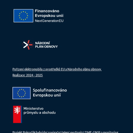
Pořízení elektromobilu z prostředků EU a Národního plánu obnovy.
Realizace: 2024 - 2025
Projekt Pokročilé hybridní navigační řešení využívající DME-GNSS a monitoring