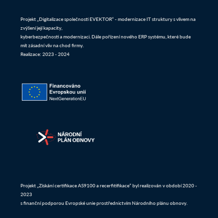
Projekt „Digitalizace společnosti EVEKTOR“ - modernizace IT struktury s vlivem na
zvýšení její kapacity,
kyberbezpečnosti a modernizaci. Dále pořízení nového ERP systému, které bude
mít zásadní vliv na chod firmy.
Realizace: 2023 - 2024
Projekt „Získání certifikace AS9100 a recerfitifikace“ byl realizován v období 2020 -
2023
s finanční podporou Evropské unie prostřednictvím Národního plánu obnovy.