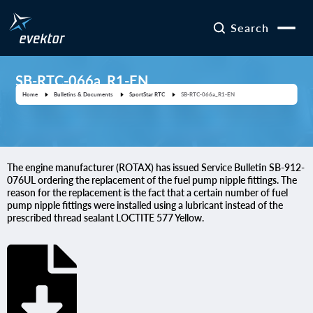
Search
SB-RTC-066a_R1-EN
Home
Bulletins & Documents
SportStar RTC
SB-RTC-066a_R1-EN
The engine manufacturer (ROTAX) has issued Service Bulletin SB-912-
076UL ordering the replacement of the fuel pump nipple fittings. The
reason for the replacement is the fact that a certain number of fuel
pump nipple fittings were installed using a lubricant instead of the
prescribed thread sealant LOCTITE 577 Yellow.