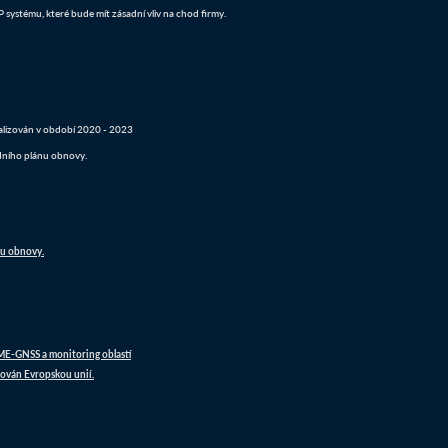
systému, které bude mít zásadní vliv na chod firmy.
realizován v období 2020 - 2023
dního plánu obnovy.
nu obnovy.
DME-GNSS a monitoring oblastí
ován Evropskou unií.