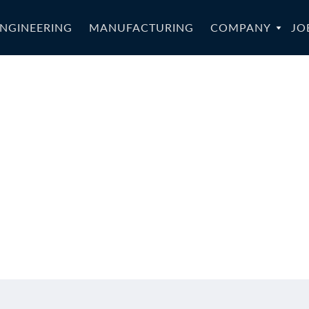
NGINEERING
MANUFACTURING
COMPANY
JO
tar-023a-CZ