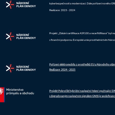
kyberbezpečnosti a modernizaci. Dále pořízení nového ERP 
Realizace: 2023 - 2024
Projekt „Získání certifikace AS9100 a recerfitifikace“ byl 
s finanční podporou Evropské unie prostřednictvím Náro
Pořízení elektromobilu z prostředků EU a Národního plá
Realizace: 2024 - 2025
Projekt Pokročilé hybridní navigační řešení využívající 
s degradovaným navigačním signálem GNSS je spolufinanc