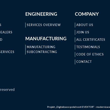
ENGINEERING
COMPANY
S
SERVICES OVERVIEW
ABOUT US
DEALERS
JOIN US
MANUFACTURING
ND
ALL CERTIFICATES
MANUFACTURING
TESTIMONIALS
SERVICES
SUBCONTRACTING
CODE OF ETHICS
CONTACT
 reserved
Projekt „Digitalizace společnosti EVEKTOR“ - modernizace IT