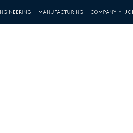
NGINEERING
MANUFACTURING
COMPANY
JO
STAR-
monyLSA-020