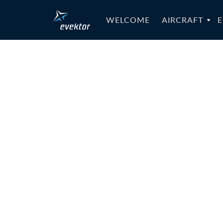
WELCOME
AIRCRAFT
E
SB-SPORT
042b_Har