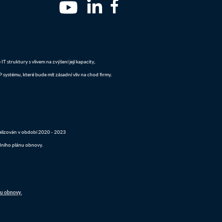
 struktury s vlivem na zvýšení její kapacity,
systému, které bude mít zásadní vliv na chod firmy.
realizován v období 2020 - 2023
dního plánu obnovy.
nu obnovy.