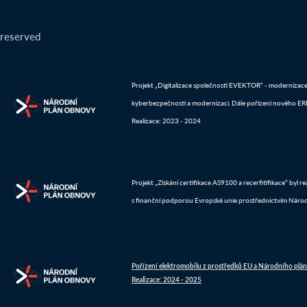
 reserved
Projekt „Digitalizace společnosti EVEKTOR“ - modernizace IT
kyberbezpečnosti a modernizaci. Dále pořízení nového ERP 
Realizace: 2023 - 2024
Projekt „Získání certifikace AS9100 a recerfitifikace“ byl 
s finanční podporou Evropské unie prostřednictvím Náro
Pořízení elektromobilu z prostředků EU a Národního plá
Realizace: 2024 - 2025