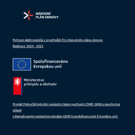
Pořízení elektromobilu z prostředků EU a Národního plánu obnovy.
Realizace: 2024 - 2025
Projekt Pokročilé hybridní navigační řešení využívající DME-GNSS a monitoring
oblastí
s degradovaným navigačním signálem GNSS je spolufinancován Evropskou unií.