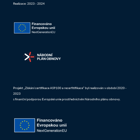
Realizace: 2023 - 2024
Projekt „Získání certifikace AS9100 a recerfitifikace“ byl realizován v období 2020 -
2023
s finanční podporou Evropské unie prostřednictvím Národního plánu obnovy.