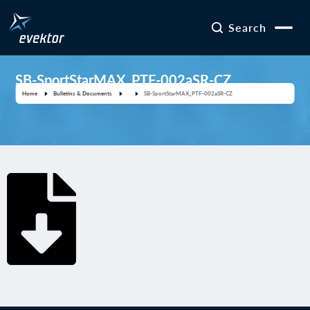
Search
SB-SportStarMAX_PTF-002aSR-CZ
Home
Bulletins & Documents
SB-SportStarMAX_PTF-002aSR-CZ