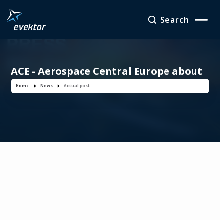
Search
ACE - Aerospace Central Europe about
EVEKTOR at AERO Friedrichshafen 2023
Home
News
Actual post