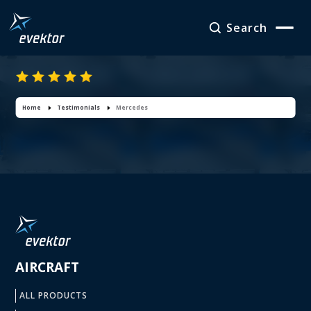
Search
Mercedes
Home
Testimonials
Mercedes
AIRCRAFT
ALL PRODUCTS