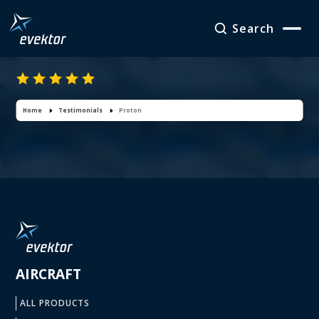
Search
Proton
Home
Testimonials
Proton
AIRCRAFT
ALL PRODUCTS