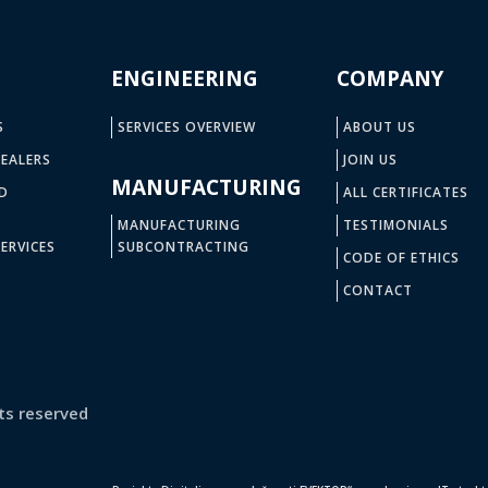
ENGINEERING
COMPANY
S
SERVICES OVERVIEW
ABOUT US
EALERS
JOIN US
MANUFACTURING
D
ALL CERTIFICATES
MANUFACTURING
TESTIMONIALS
ERVICES
SUBCONTRACTING
CODE OF ETHICS
CONTACT
ts reserved