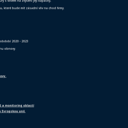
y s vlivem na zvýšení její kapacity,
 které bude mít zásadní vliv na chod firmy.
 v období 2020 - 2023
ánu obnovy.
ovy.
S a monitoring oblastí
 Evropskou unií.