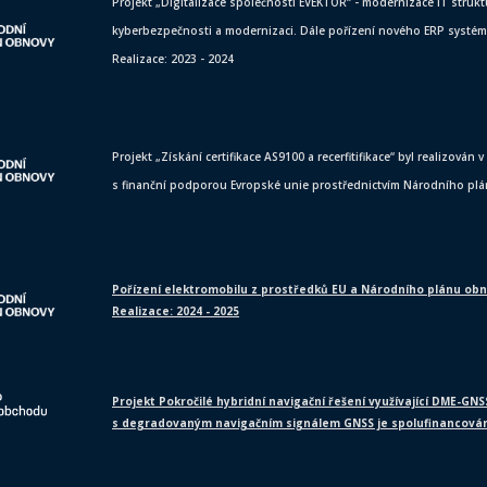
Projekt „Digitalizace společnosti EVEKTOR“ - modernizace IT struktur
kyberbezpečnosti a modernizaci. Dále pořízení nového ERP systému,
Realizace: 2023 - 2024
Projekt „Získání certifikace AS9100 a recerfitifikace“ byl realizován
s finanční podporou Evropské unie prostřednictvím Národního pl
Pořízení elektromobilu z prostředků EU a Národního plánu obn
Realizace: 2024 - 2025
Projekt Pokročilé hybridní navigační řešení využívající DME-GNS
s degradovaným navigačním signálem GNSS je spolufinancován