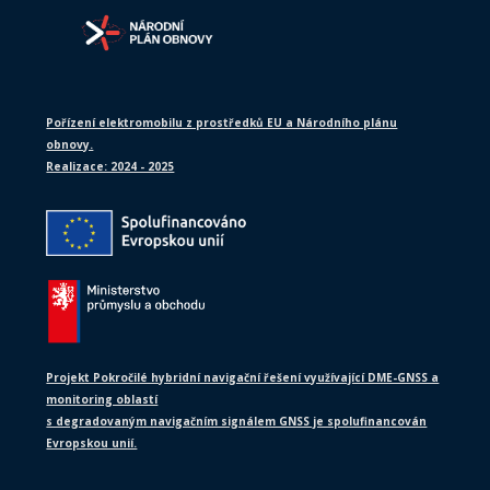
Pořízení elektromobilu z prostředků EU a Národního plánu
obnovy.
Realizace: 2024 - 2025
Projekt Pokročilé hybridní navigační řešení využívající DME-GNSS a
monitoring oblastí
s degradovaným navigačním signálem GNSS je spolufinancován
Evropskou unií.