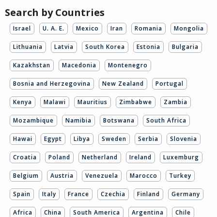
Search by Countries
Israel
U. A. E.
Mexico
Iran
Romania
Mongolia
Lithuania
Latvia
South Korea
Estonia
Bulgaria
Kazakhstan
Macedonia
Montenegro
Bosnia and Herzegovina
New Zealand
Portugal
Kenya
Malawi
Mauritius
Zimbabwe
Zambia
Mozambique
Namibia
Botswana
South Africa
Hawai
Egypt
Libya
Sweden
Serbia
Slovenia
Croatia
Poland
Netherland
Ireland
Luxemburg
Belgium
Austria
Venezuela
Marocco
Turkey
Spain
Italy
France
Czechia
Finland
Germany
Africa
China
South America
Argentina
Chile