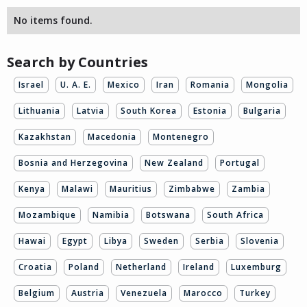
No items found.
Search by Countries
Israel
U. A. E.
Mexico
Iran
Romania
Mongolia
Lithuania
Latvia
South Korea
Estonia
Bulgaria
Kazakhstan
Macedonia
Montenegro
Bosnia and Herzegovina
New Zealand
Portugal
Kenya
Malawi
Mauritius
Zimbabwe
Zambia
Mozambique
Namibia
Botswana
South Africa
Hawai
Egypt
Libya
Sweden
Serbia
Slovenia
Croatia
Poland
Netherland
Ireland
Luxemburg
Belgium
Austria
Venezuela
Marocco
Turkey